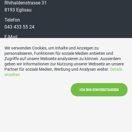
Rhihaldenstrasse 31
8193 Eglisau
Telefon
043 433 55 24
E-Mail
peterregula@bluewin.ch
Wir verwenden Cookies, um Inhalte und Anzeigen zu
personalisieren, Funktionen für soziale Medien anbieten und
PC-Konto
Zugriffe auf unsere Webseite analysieren zu können. Ausserdem
CH73 0070 0354 1537 9012 7
geben wir Informationen zur Nutzung unserer Webseite an unsere
Social Media
Partner für soziale Medien, Werbung und Analysen weiter.
Details
ansehen
Besuchen Sie uns bei:
ICH BIN EINVERSTANDEN
Kontakt
|
Impressum
|
Datenschutzerklärung