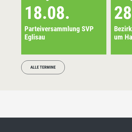
18.08.
28
Parteiversammlung SVP
Bezir
Eglisau
um Ha
ALLE TERMINE