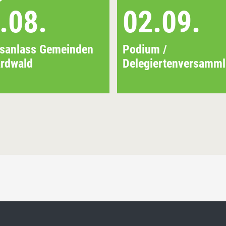
.08.
02.09.
ksanlass Gemeinden
Podium /
rdwald
Delegiertenversamm