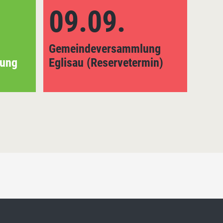
09.09.
2
Gemeindeversammlung
Part
lung
Eglisau (Reservetermin)
"Bun