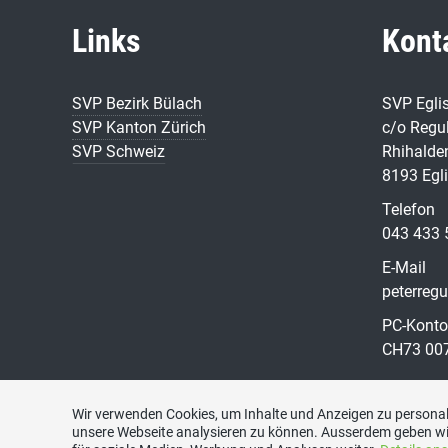
Links
Kont
SVP Bezirk Bülach
SVP Egli
SVP Kanton Zürich
c/o Regul
SVP Schweiz
Rhihalde
8193 Egl
Telefon
043 433 
E-Mail
peterreg
PC-Konto
CH73 007
Wir verwenden Cookies, um Inhalte und Anzeigen zu personali
unsere Webseite analysieren zu können. Ausserdem geben wi